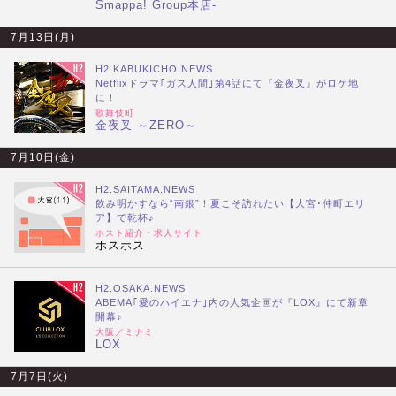
Smappa! Group本店-
7月13日(月)
H2.KABUKICHO.NEWS
Netflixドラマ｢ガス人間｣第4話にて『金夜叉』がロケ地
に！
歌舞伎町
金夜叉 ～ZERO～
7月10日(金)
H2.SAITAMA.NEWS
飲み明かすなら“南銀”！夏こそ訪れたい【大宮･仲町エリ
ア】で乾杯♪
ホスト紹介・求人サイト
ホスホス
H2.OSAKA.NEWS
ABEMA｢愛のハイエナ｣内の人気企画が『LOX』にて新章
開幕♪
大阪／ミナミ
LOX
7月7日(火)