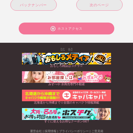
バックナンバー
次のページ
ホストアクセス
【広 告】
おもしろ雑誌はコチラ☆
みずべや 水商売専門不動産
北海道から沖縄まで☆全国のキャバクラ情報満載
すぐに使えるお得なクーポンGET
運営会社
|
採用情報
|
プライバシーポリシー
|
ご意見箱