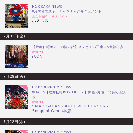
H2.OSAKA.NEWS
8月末まで展示！ミャクミャクモニュメント
ホスト紹介・求人サイト
ホスホス
7月31日(金)
【歌舞伎町ホストの怖い話】メンキャバ王幸広&犬神斗真
歌舞伎町
iKON
7月28日(火)
H2.KABUKICHO.NEWS
8/14-15【歌舞伎町BON ODORI】開催♪好色一代男の出演
も！
歌舞伎町
SMAPPA!HANS AXEL VON FERSEN -
Smappa! Group本店-
7月22日(水)
H2.KABUKICHO.NEWS