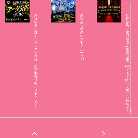
未
愛
初
経
媛
回
験
最
多
者
大
数
が
級
×
輝
の
未
く
ホ
経
チ
ス
験
ャ
ト
育
ン
グ
成。
ス
ル
歌
と
ー
舞
環
プ
伎
境
『NEXAS』
町
｜
『HAN
新
OVER
宿
で
歌
ま
舞
ず
伎
は“楽
町
し
ホ
く
ス
働
ト
く”か
ク
ら
ラ
始
ブ
め
『TRUMP』
よ
う！