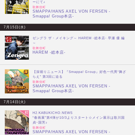
ーにて♪
歌舞伎町
SMAPPA!HANS AXEL VON FERSEN -
Smappa! Group本店-
7月15日(水)
ゼングラ ザ・メイキング～ HAREM -総本店- 早瀬 優 編
～
歌舞伎町
HAREM -総本店-
【深堀りニュース】『Smappa! Group』好色一代男“舞ざ
らえ” 第3回に迫る
歌舞伎町
SMAPPA!HANS AXEL VON FERSEN -
Smappa! Group本店-
7月14日(火)
H2.KABUKICHO.NEWS
“春画展”第4弾が10/3よりスタート☆メイン展示は歌川国
貞･国芳♪
歌舞伎町
SMAPPA!HANS AXEL VON FERSEN -