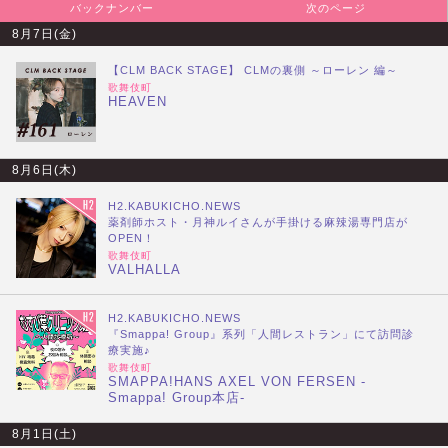
バックナンバー
次のページ
8月7日(金)
【CLM BACK STAGE】 CLMの裏側 ～ローレン 編～
歌舞伎町
HEAVEN
8月6日(木)
H2.KABUKICHO.NEWS
薬剤師ホスト・月神ルイさんが手掛ける麻辣湯専門店が
OPEN！
歌舞伎町
VALHALLA
H2.KABUKICHO.NEWS
『Smappa! Group』系列「人間レストラン」にて訪問診
療実施♪
歌舞伎町
SMAPPA!HANS AXEL VON FERSEN -
Smappa! Group本店-
8月1日(土)