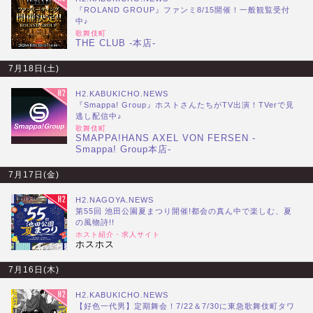
『ROLAND GROUP』ファンミ8/15開催！一般観覧受付
中♪
歌舞伎町
THE CLUB -本店-
7月18日(土)
H2.KABUKICHO.NEWS
『Smappa! Group』ホストさんたちがTV出演！TVerで見
逃し配信中♪
歌舞伎町
SMAPPA!HANS AXEL VON FERSEN -
Smappa! Group本店-
7月17日(金)
H2.NAGOYA.NEWS
第55回 池田公園夏まつり開催!都会の真ん中で楽しむ、夏
の風物詩!!
ホスト紹介・求人サイト
ホスホス
7月16日(木)
H2.KABUKICHO.NEWS
【好色一代男】定期舞会！7/22＆7/30に東急歌舞伎町タワ