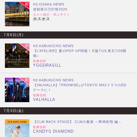
H2.OSAKA.NEWS
道頓堀川万灯祭2026
ホスト紹介・求人サイト
ホスホス
7月6日(月)
H2.KABUKICHO.NEWS
【L’ATELIER】夏のPOP UP情報！大阪7/19,東京7/26開
催♪
歌舞伎町
YGGDRASILL
H2.KABUKICHO.NEWS
【VALHALLA】｢PROMISE｣がTOKYO MX2ドラマのED
テーマに！
歌舞伎町
VALHALLA
7月3日(金)
【CLM BACK STAGE】 CLMの裏側 ～華神疾翔 編～
歌舞伎町
CANDYS DIAMOND