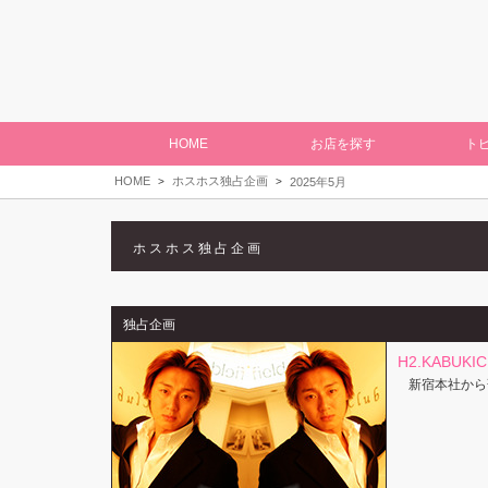
HOME
お店を探す
ト
HOME
ホスホス独占企画
2025年5月
ホスホス独占企画
独占企画
H2.KABUKI
新宿本社から