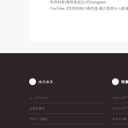
・
常田利幸(香咲真也)公式Instagram
・
YouTube【常田利幸の商売道-夜の世界から飲
ホスホス
映
トップページ
クローズア
お店を探す
クローズア
グループ紹介
ホストCM