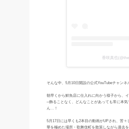
香咲真也(@the
そんな中、5月10日開設の公式YouTubeチャン
朝早くから鮮魚店に仕入れに向かう様子から、イ
─飾ることなく、どんなことがあっても常に本気
ん…！
5月17日には早くも2本目の動画がUPされ、苦
華を極めた場所・歌舞伎町を散策しながら過去を