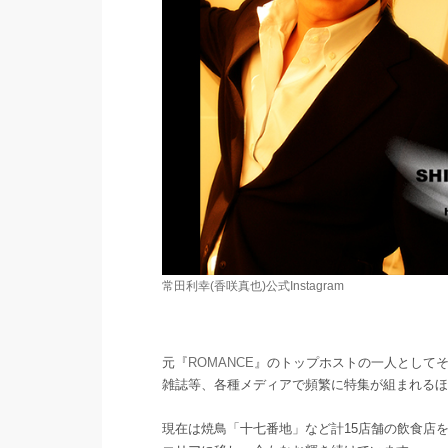
常田利幸(香咲真也)公式Instagram
元『
ROMANCE
』のトップホストの一人としてそ
雑誌等、各種メディアで頻繁に特集が組まれるほ
現在は焼鳥「十七番地」など計15店舗の飲食店