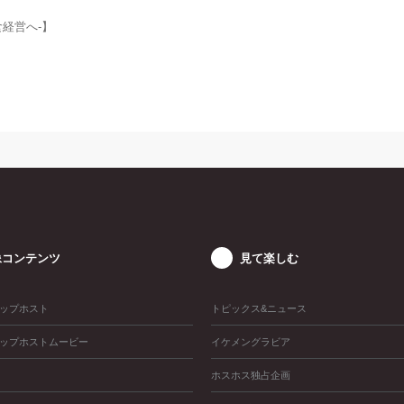
食経営へ-】
像コンテンツ
見て楽しむ
ップホスト
トピックス&ニュース
ップホストムービー
イケメングラビア
ホスホス独占企画