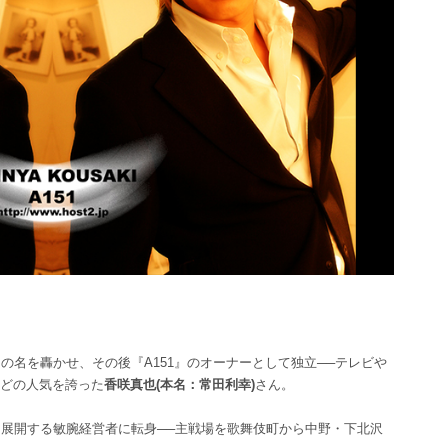
の名を轟かせ、その後『A151』のオーナーとして独立──テレビや
どの人気を誇った
香咲真也(本名：常田利幸)
さん。
を展開する敏腕経営者に転身──主戦場を歌舞伎町から中野・下北沢