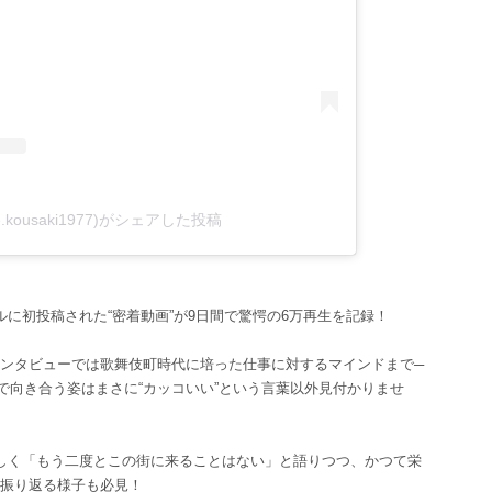
.kousaki1977)がシェアした投稿
ネルに初投稿された“密着動画”が9日間で驚愕の6万再生を記録！
ンタビューでは歌舞伎町時代に培った仕事に対するマインドまで─
で向き合う姿はまさに“カッコいい”という言葉以外見付かりませ
々しく「もう二度とこの街に来ることはない」と語りつつ、かつて栄
振り返る様子も必見！