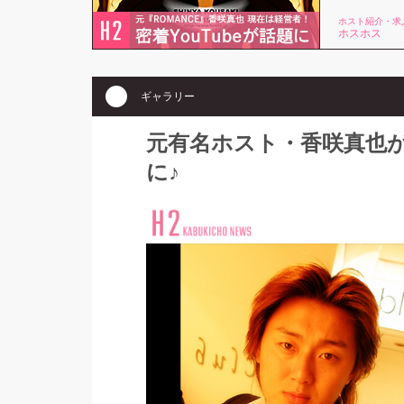
ホスト紹介・求
ホスホス
ギャラリー
元有名ホスト・香咲真也
に♪