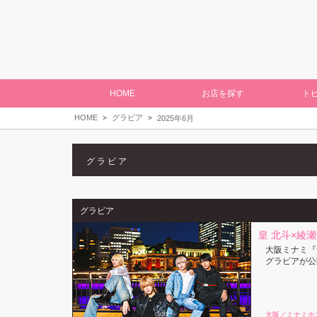
HOME
お店を探す
ト
HOME
グラビア
2025年6月
グラビア
グラビア
皇 北斗×綾瀬
大阪ミナミ『
グラビアが公
大阪／ミナミホ