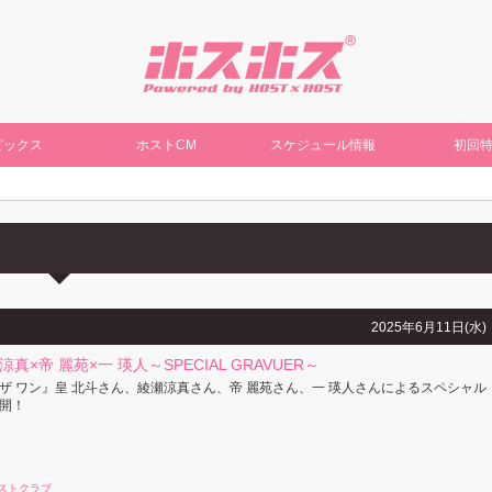
ピックス
ホストCM
スケジュール情報
初回
2025年6月11日(水)
涼真×帝 麗苑×一 瑛人～SPECIAL GRAVUER～
ザ ワン』皇 北斗さん、綾瀬涼真さん、帝 麗苑さん、一 瑛人さんによるスペシャル
開！
ストクラブ