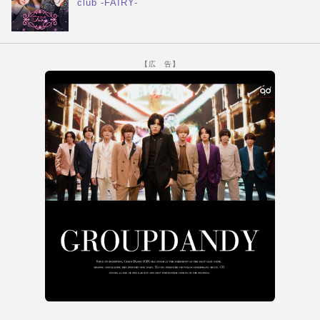
club -FAIRY-
【広 告】