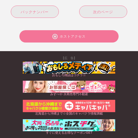
バックナンバー
次のページ
ホストアクセス
【広 告】
おもしろ雑誌はコチラ☆
みずべや 水商売専門不動産
北海道から沖縄まで☆全国のキャバクラ情報満載
すぐに使えるお得なクーポンGET