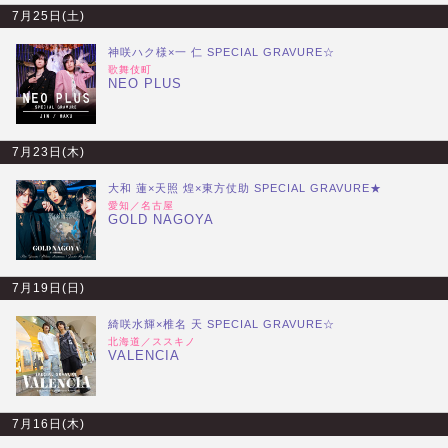
7月25日(土)
神咲ハク様×一 仁 SPECIAL GRAVURE☆
歌舞伎町
NEO PLUS
7月23日(木)
大和 蓮×天照 煌×東方仗助 SPECIAL GRAVURE★
愛知／名古屋
GOLD NAGOYA
7月19日(日)
綺咲水輝×椎名 天 SPECIAL GRAVURE☆
北海道／ススキノ
VALENCIA
7月16日(木)