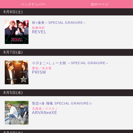
バックナンバー
次のページ
8月8日(土)
柊×蓮夜～SPECIAL GRAVURE～
歌舞伎町
REVEL
8月7日(金)
小川まこ×しょー太朗 ～SPECIAL GRAVURE～
愛知／名古屋
PRISM
8月5日(水)
聖恋×湊 飛颯 SPECIAL GRAVURE☆
北海道／ススキノ
ARVAN≠éXE