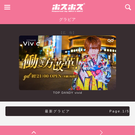
グラビア
【広 告】
TOP DANDY vivid
最新グラビア
Page.1/5