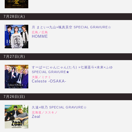
7月28日(火)
月 まとい×九山×颯真昊空 SPECIAL GRAVURE☆
広島／広島
HOMME
7月27日(月)
すーぱーにゃんにゃん(たろ) ×七瀬遥斗×未来×ふゆ
SPECIAL GRAVURE★
大阪／ミナミ
Celeste -OSAKA-
7月26日(日)
久遠×咲乃 SPECIAL GRAVURE☆
北海道／ススキノ
Zeal