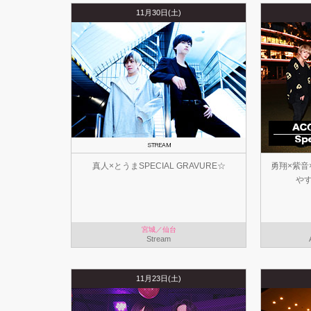
11月30日(土)
真人×とうまSPECIAL GRAVURE☆
勇翔×紫音
やす
宮城／仙台
Stream
11月23日(土)