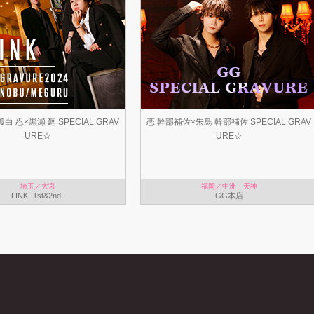
白 忍×黒瀬 廻 SPECIAL GRAV
恋 幹部補佐×朱鳥 幹部補佐 SPECIAL GRAV
URE☆
URE☆
埼玉／大宮
福岡／中洲・天神
LINK -1st&2nd-
GG本店