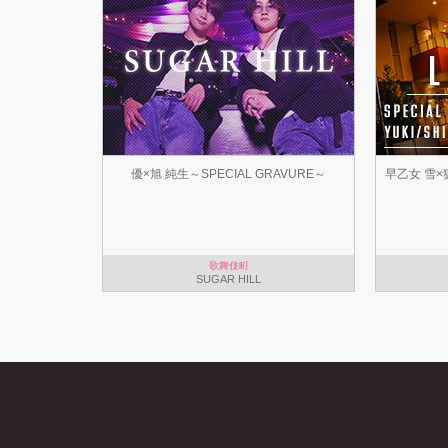
優×旭 純生～SPECIAL GRAVURE～
早乙女 雪×狐
歌舞伎町
SUGAR HILL