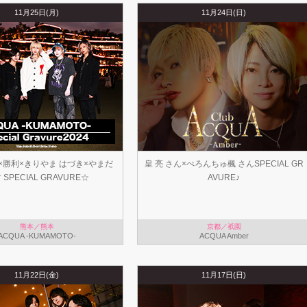
11月25日(月)
11月24日(日)
×勝利×きりやま はづき×やまだ
皇 亮 さん×ぺろんちゅ楓 さんSPECIAL GR
 SPECIAL GRAVURE☆
AVURE♪
熊本／熊本
京都／祇園
ACQUA -KUMAMOTO-
ACQUA Amber
11月22日(金)
11月17日(日)