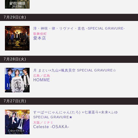
7月29日(水)
淳・神咲・律・リヴァイ・直也 -SPECIAL GRAVURE-
歌舞伎町
愛本店
7月28日(火)
月 まとい×九山×颯真昊空 SPECIAL GRAVURE☆
広島／広島
HOMME
7月27日(月)
すーぱーにゃんにゃん(たろ) ×七瀬遥斗×未来×ふゆ
SPECIAL GRAVURE★
大阪／ミナミ
Celeste -OSAKA-