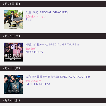
7月26日(日)
久遠×咲乃 SPECIAL GRAVURE☆
北海道／ススキノ
Zeal
7月25日(土)
神咲ハク様×一 仁 SPECIAL GRAVURE☆
歌舞伎町
NEO PLUS
7月23日(木)
大和 蓮×天照 煌×東方仗助 SPECIAL GRAVURE★
愛知／名古屋
GOLD NAGOYA
7月19日(日)