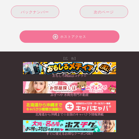
バックナンバー
次のページ
ホストアクセス
【広 告】
おもしろ雑誌はコチラ☆
みずべや 水商売専門不動産
北海道から沖縄まで☆全国のキャバクラ情報満載
すぐに使えるお得なクーポンGET