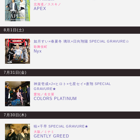
北海道／ススキノ
APEX
8月1日(土)
如月すい×春夏冬 璃玖×日向翔陽 SPECIAL GRAVURE☆
歌舞伎町
Nyx
7月31日(金)
神楽壱成×J×ヒロト×七星セイ×蒼翔 SPECIAL
GRAVURE★
愛知／名古屋
COLORS PLATINUM
7月30日(木)
暁×千早 SPECIAL GRAVURE★
大阪／ミナミ
GENTLY GREED