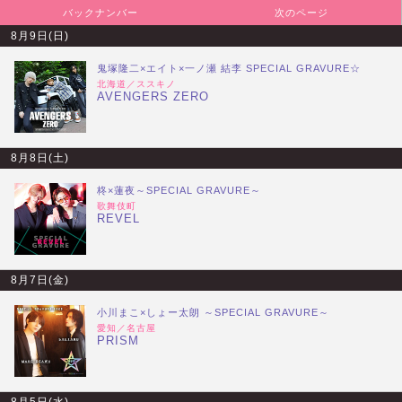
バックナンバー
次のページ
8月9日(日)
鬼塚隆二×エイト×一ノ瀬 結李 SPECIAL GRAVURE☆
北海道／ススキノ
AVENGERS ZERO
8月8日(土)
柊×蓮夜～SPECIAL GRAVURE～
歌舞伎町
REVEL
8月7日(金)
小川まこ×しょー太朗 ～SPECIAL GRAVURE～
愛知／名古屋
PRISM