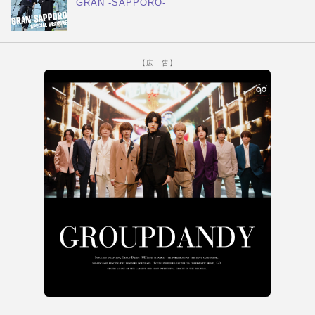
GRAN -SAPPORO-
【広 告】