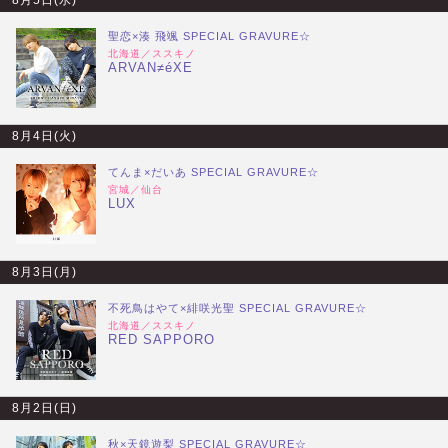
8月5日(水)
聖恋×湊 飛颯 SPECIAL GRAVURE☆
北海道／ススキノ
ARVAN≠éXE
8月4日(火)
てんま×だいあ SPECIAL GRAVURE☆
宮城／仙台
LUX
8月3日(月)
不死鳥はやて×緋咲光聖 SPECIAL GRAVURE☆
北海道／ススキノ
RED SAPPORO
8月2日(日)
秋×天鏡遊梨 SPECIAL GRAVURE☆