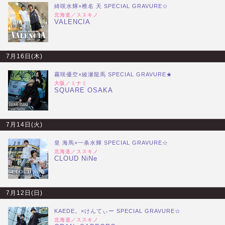
綺咲水輝×椎名 天 SPECIAL GRAVURE☆
北海道／ススキノ
VALENCIA
7月16日(木)
霧咲優空×綾瀬龍馬 SPECIAL GRAVURE★
大阪／ミナミ
SQUARE OSAKA
7月14日(火)
皇 海馬×一条水輝 SPECIAL GRAVURE☆
北海道／ススキノ
CLOUD NiNe
7月12日(日)
KAEDE。×けんてぃー SPECIAL GRAVURE☆
北海道／ススキノ