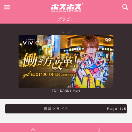
グラビア
【広 告】
TOP DANDY vivid
最新グラビア
Page.1/5