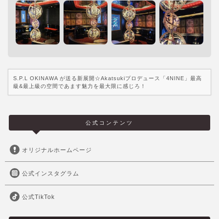
S.P.L OKINAWA が送る新展開☆Akatsukiプロデュース「4NINE」最高
級&最上級の空間であます魅力を最大限に感じろ！
公式コンテンツ
オリジナルホームページ
公式インスタグラム
公式TikTok