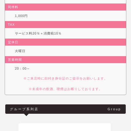
同伴料
1,000円
TAX
サービス料20％＋消費税10％
定休日
火曜日
営業時間
20：00～
※ご来店時に顔付き身分証のご提示をお願いします。
※未成年の飲酒、喫煙はお断りしております。
グループ系列店
Group