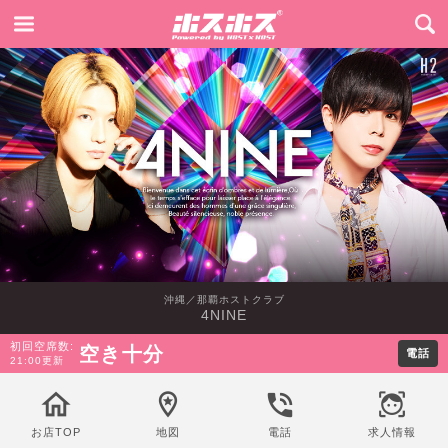
沖縄／那覇ホストクラブ
4NINE
初回空席数:
空き十分
電話
21:00更新
お店TOP
地図
電話
求人情報