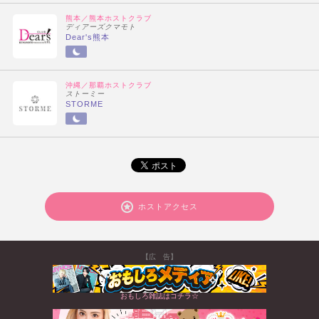
熊本／熊本ホストクラブ
ディアーズクマモト
Dear's熊本
沖縄／那覇ホストクラブ
ストーミー
STORME
ホストアクセス
【広 告】
おもしろ雑誌はコチラ☆