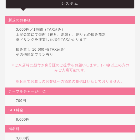
システム
新規のお客様
3,000円／1時間（TAX込み）
上記金額にて焼酎（鏡月、泡盛）、割りもの飲み放題
※ドリンクを注文した場合TAXかかります
飲み直し 10,000円(TAX込み)
その他限定プラン有り
※ご来店時に顔付き身分証のご提示をお願いします。(20歳以上の方の
みご入店可能です)
※お車でお越しのお客様への酒類の提供はいたしておりません。
テーブルチャージ(TC)
700円
SET料金
8,000円
指名料
3,000円