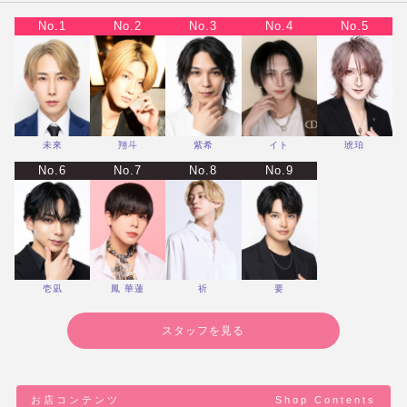
No.1
No.2
No.3
No.4
No.5
未來
翔斗
紫希
イト
琥珀
No.6
No.7
No.8
No.9
壱凪
鳳 華蓮
祈
要
スタッフを見る
お店コンテンツ
Shop Contents