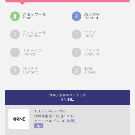
スタッフ一覧
求人情報
Staff
Recruit
スケジュール
ブログ
Schedule
Blog
トピックス
グラビア
Topics
Gravure
独占企画
動画
Content
Movie
沖縄／那覇ホストクラブ
4NINE
TEL:098-867-7300
沖縄県那覇市松山2-9-17
カーニバルビル 2F(
地図
)