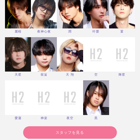
麗桜
夜神心夜
潤
叶愛
菫
天星
留畄
天 翔
空
輝星
愛蓮
神楽
夜空
黒
スタッフを見る