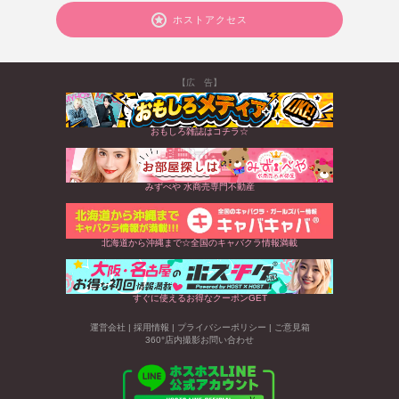
ホストアクセス
【広 告】
おもしろ雑誌はコチラ☆
みずべや 水商売専門不動産
北海道から沖縄まで☆全国のキャバクラ情報満載
すぐに使えるお得なクーポンGET
運営会社
|
採用情報
|
プライバシーポリシー
|
ご意見箱
360°店内撮影お問い合わせ